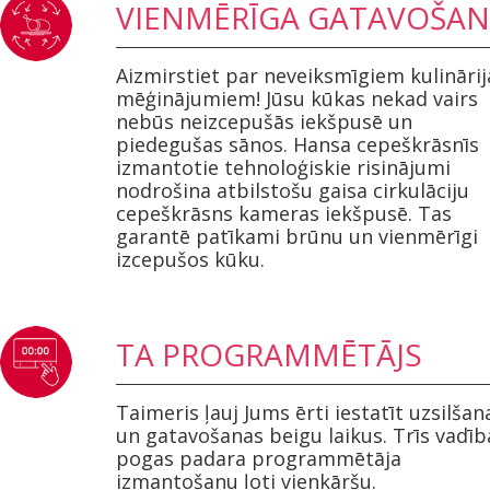
VIENMĒRĪGA GATAVOŠA
Aizmirstiet par neveiksmīgiem kulinārij
mēģinājumiem! Jūsu kūkas nekad vairs
nebūs neizcepušās iekšpusē un
piedegušas sānos. Hansa cepeškrāsnīs
izmantotie tehnoloģiskie risinājumi
nodrošina atbilstošu gaisa cirkulāciju
cepeškrāsns kameras iekšpusē. Tas
garantē patīkami brūnu un vienmērīgi
izcepušos kūku.
TA PROGRAMMĒTĀJS
Taimeris ļauj Jums ērti iestatīt uzsilšan
un gatavošanas beigu laikus. Trīs vadīb
pogas padara programmētāja
izmantošanu ļoti vienkāršu.