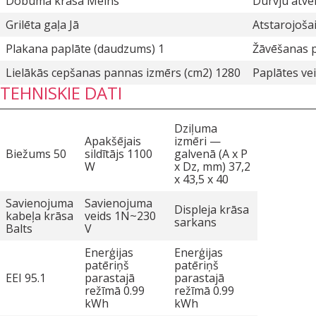
Dobuma krāsa Melns
Durvju atvē
Grilēta gaļa Jā
Atstarojošai
Plakana paplāte (daudzums) 1
Žāvēšanas p
Lielākās cepšanas pannas izmērs (cm2) 1280
Paplātes ve
TEHNISKIE DATI
Dziļuma
Apakšējais
izmēri —
Biežums 50
sildītājs 1100
galvenā (A x P
W
x Dz, mm) 37,2
x 43,5 x 40
Savienojuma
Savienojuma
Displeja krāsa
kabeļa krāsa
veids 1N~230
sarkans
Balts
V
Enerģijas
Enerģijas
patēriņš
patēriņš
EEI 95.1
parastajā
parastajā
režīmā 0.99
režīmā 0.99
kWh
kWh