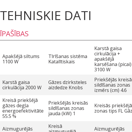
TEHNISKIE DATI
ĪPAŠĪBAS
Karstā gaisa
cirkulācija +
Apakšējā siltums
Tīrīšanas sistēma
apakšējā
1100 W
Katalītiskais
karsēšana (picai)
3100 W
Priekšējās kreisā
Karstā gaisa
Gāzes dzirksteles
sildīšanas zonas
cirkulācija 2000 W
aizdedze Knobs
izmērs (cm) 4.6
Kreisā priekšējā
Priekšējās kreisās
gāzes degļa
Kreisās priekšēj
sildīšanas zonas
energoefektivitāte
zonas tips FL Gā
jauda (kW) 1
55.5 %
Kreisā
Aizmugurējās
Aizmugurējās
aizmugurējā