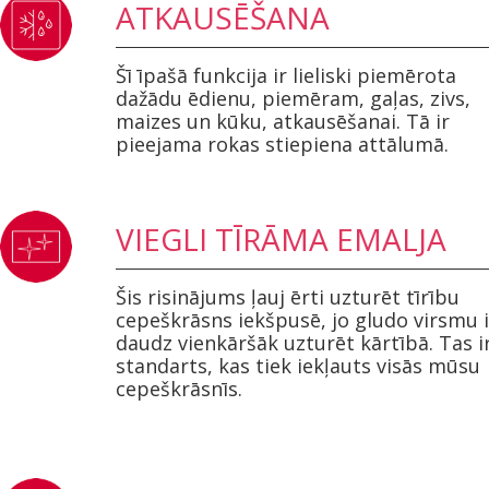
ATKAUSĒŠANA
Šī īpašā funkcija ir lieliski piemērota
dažādu ēdienu, piemēram, gaļas, zivs,
maizes un kūku, atkausēšanai. Tā ir
pieejama rokas stiepiena attālumā.
VIEGLI TĪRĀMA EMALJA
Šis risinājums ļauj ērti uzturēt tīrību
cepeškrāsns iekšpusē, jo gludo virsmu i
daudz vienkāršāk uzturēt kārtībā. Tas i
standarts, kas tiek iekļauts visās mūsu
cepeškrāsnīs.