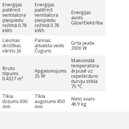
Enerģijas
Enerģijas
patēriņš
patēriņš
Enerģijas
ventilatora
ventilatora
avots
piespiedu
piespiedu
Gāze/Elektrība
režīmā 0.78
režīmā 0.78
kWh
kWh
Liesmas
Pannas
Grila jauda
drošības
atbalsta veids
2000 W
vārsts Jā
Čuguns
Maksimālā
temperatūra
Bruto
Apgaismojums
ārpusē uz
tilpums
25 W
cepeškrāsns
0.4327 m³
durvju stikla
75 °C
Tīkla
Tīkla
Neto svars
dziļums 600
augstums 850
46.9 kg
mm
mm