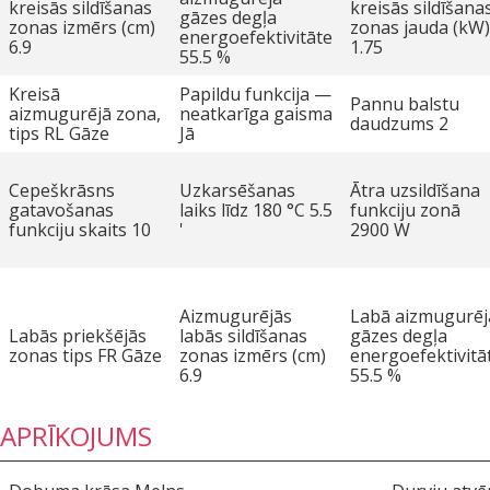
kreisās sildīšanas
kreisās sildīšana
gāzes degļa
zonas izmērs (cm)
zonas jauda (kW)
energoefektivitāte
6.9
1.75
55.5 %
Kreisā
Papildu funkcija —
Pannu balstu
aizmugurējā zona,
neatkarīga gaisma
daudzums 2
tips RL Gāze
Jā
Cepeškrāsns
Uzkarsēšanas
Ātra uzsildīšana
gatavošanas
laiks līdz 180 °C 5.5
funkciju zonā
funkciju skaits 10
'
2900 W
Aizmugurējās
Labā aizmugurēj
Labās priekšējās
labās sildīšanas
gāzes degļa
zonas tips FR Gāze
zonas izmērs (cm)
energoefektivitā
6.9
55.5 %
APRĪKOJUMS