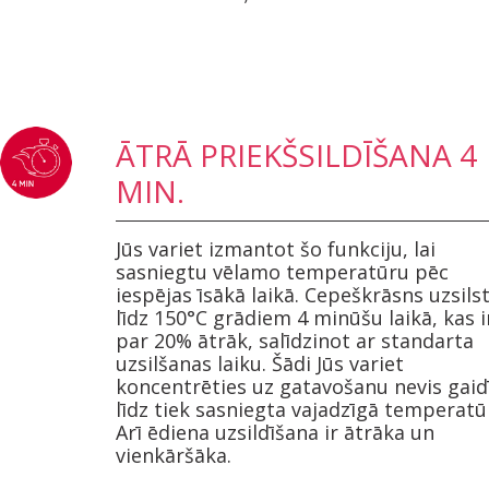
ĀTRĀ PRIEKŠSILDĪŠANA 4
MIN.
Jūs variet izmantot šo funkciju, lai
sasniegtu vēlamo temperatūru pēc
iespējas īsākā laikā. Cepeškrāsns uzsils
līdz 150°C grādiem 4 minūšu laikā, kas i
par 20% ātrāk, salīdzinot ar standarta
uzsilšanas laiku. Šādi Jūs variet
koncentrēties uz gatavošanu nevis gaid
līdz tiek sasniegta vajadzīgā temperatū
Arī ēdiena uzsildīšana ir ātrāka un
vienkāršāka.