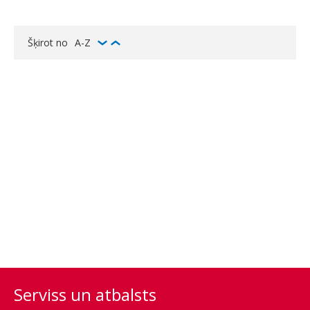
Šķirot no
A-Z
Serviss un atbalsts