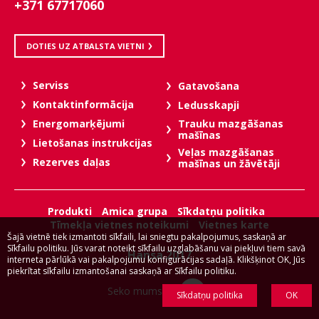
+371 67717060
DOTIES UZ ATBALSTA VIETNI
Serviss
Gatavošana
Kontaktinformācija
Ledusskapji
Trauku mazgāšanas
Energomarķējumi
mašīnas
Lietošanas instrukcijas
Veļas mazgāšanas
Rezerves daļas
mašīnas un žāvētāji
Produkti
Amica grupa
Sīkdatņu politika
Tīmekļa vietnes noteikumi
Vietnes karte
Šajā vietnē tiek izmantoti sīkfaili, lai sniegtu pakalpojumus, saskaņā ar
Sīkfailu politiku. Jūs varat noteikt sīkfailu uzglabāšanu vai piekļuvi tiem savā
Hansa 2017
interneta pārlūkā vai pakalpojumu konfigurācijas sadaļā. Klikšķinot OK, Jūs
piekrītat sīkfailu izmantošanai saskaņā ar Sīkfailu politiku.
Seko mums:
Sīkdatņu politika
OK