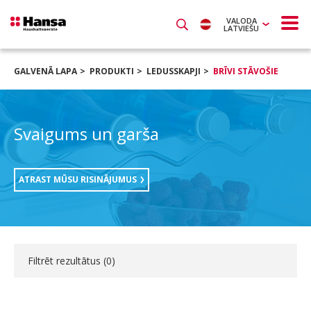
VALODA
LATVIEŠU
GALVENĀ LAPA
PRODUKTI
LEDUSSKAPJI
BRĪVI STĀVOŠIE
Svaigums un garša
ATRAST MŪSU RISINĀJUMUS
Filtrēt rezultātus (
0
)