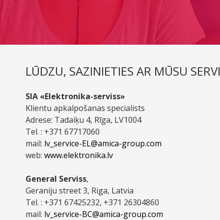
LŪDZU, SAZINIETIES AR MŪSU SERV
SIA «Elektronika-serviss»
Klientu apkalpošanas specialists
Adrese: Tadaiķu 4, Rīga, LV1004
Tel. : +371 67717060
mail:
lv_service-EL@amica-group.com
web:
www.elektronika.lv
General Serviss
,
Geraniju street 3, Riga, Latvia
Tel. : +371 67425232, +371 26304860
mail:
lv_service-BC@amica-group.com