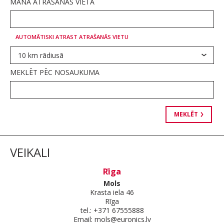
MANA ATRAŠANĀS VIETA
AUTOMĀTISKI ATRAST ATRAŠANĀS VIETU
10 km rādiusā
MEKLĒT PĒC NOSAUKUMA
MEKLĒT
VEIKALI
Rīga
Mols
Krasta iela 46
Rīga
tel.: +371 67555888
Email:
mols@euronics.lv