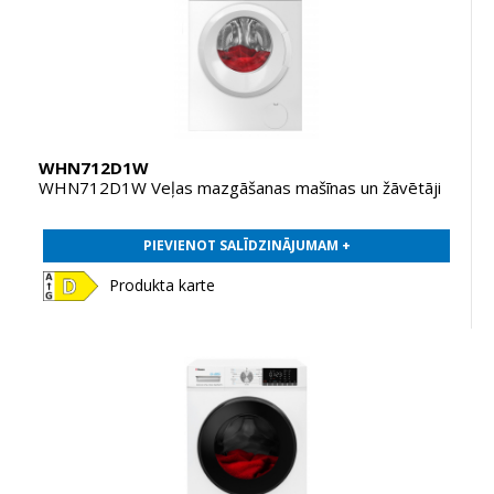
WHN712D1W
WHN712D1W Veļas mazgāšanas mašīnas un žāvētāji
PIEVIENOT SALĪDZINĀJUMAM +
Produkta karte