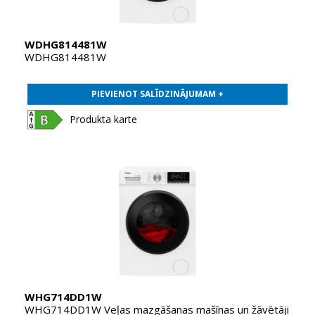
WDHG814481W
WDHG814481W
PIEVIENOT SALĪDZINĀJUMAM +
Produkta karte
WHG714DD1W
WHG714DD1W Veļas mazgāšanas mašīnas un žāvētāji