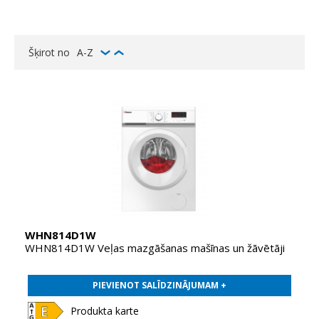
Šķirot no
A-Z
WHN814D1W
WHN814D1W Veļas mazgāšanas mašīnas un žāvētāji
PIEVIENOT SALĪDZINĀJUMAM +
Produkta karte