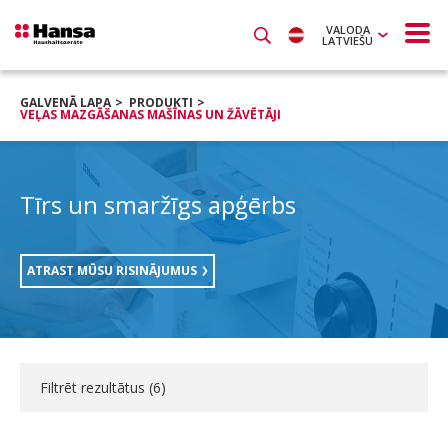
VALODA
LATVIEŠU
GALVENĀ LAPA
PRODUKTI
VEĻAS MAZGĀŠANAS MAŠĪNAS UN ŽĀVĒTĀJI
Tīrs un smaržīgs apģērbs
ATRAST MŪSU RISINĀJUMUS
Filtrēt rezultātus (
6
)