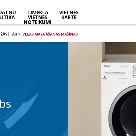
KDATŅU
TĪMEKĻA
VIETNES
LITIKA
VIETNES
KARTE
NOTEIKUMI
ŽĀVĒTĀJI
VEĻAS MAZGĀŠANAS MAŠĪNAS
rbs