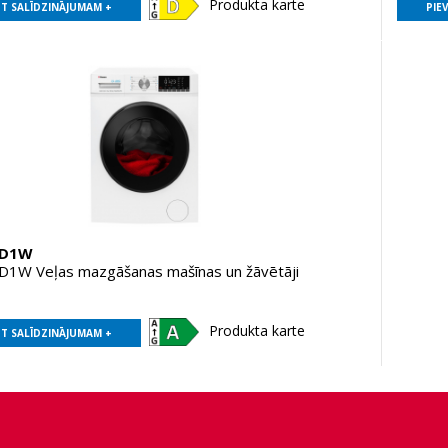
Produkta karte
OT SALĪDZINĀJUMAM +
PIE
D1W
W Veļas mazgāšanas mašīnas un žāvētāji
Produkta karte
OT SALĪDZINĀJUMAM +