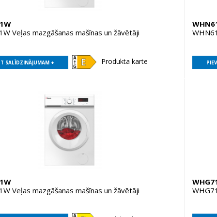
D1W
WHN6
 Veļas mazgāšanas mašīnas un žāvētāji
WHN610
Produkta karte
OT SALĪDZINĀJUMAM +
PIE
D1W
WHG7
 Veļas mazgāšanas mašīnas un žāvētāji
WHG714