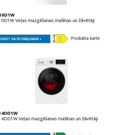
10D1W
D1W Veļas mazgāšanas mašīnas un žāvētāji
Produkta karte
VIENOT SALĪDZINĀJUMAM +
14DD1W
DD1W Veļas mazgāšanas mašīnas un žāvētāji