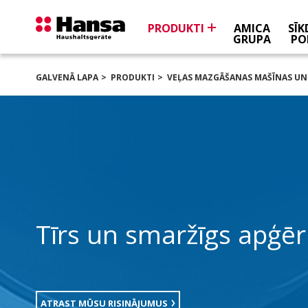
PRODUKTI
AMICA
SĪ
GRUPA
PO
GALVENĀ LAPA
PRODUKTI
VEĻAS MAZGĀŠANAS MAŠĪNAS UN 
Tīrs un smaržīgs apģē
ATRAST MŪSU RISINĀJUMUS