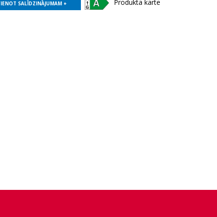
Produkta karte
VIENOT SALĪDZINĀJUMAM +