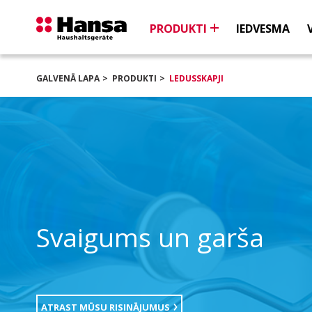
PRODUKTI
IEDVESMA
GALVENĀ LAPA
PRODUKTI
LEDUSSKAPJI
Svaigums un garša
ATRAST MŪSU RISINĀJUMUS