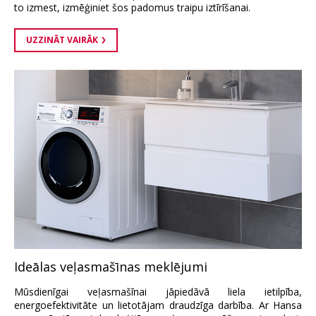
to izmest, izmēģiniet šos padomus traipu iztīrīšanai.
UZZINĀT VAIRĀK
Ideālas veļasmašīnas meklējumi
Mūsdienīgai veļasmašīnai jāpiedāvā liela ietilpība,
energoefektivitāte un lietotājam draudzīga darbība. Ar Hansa