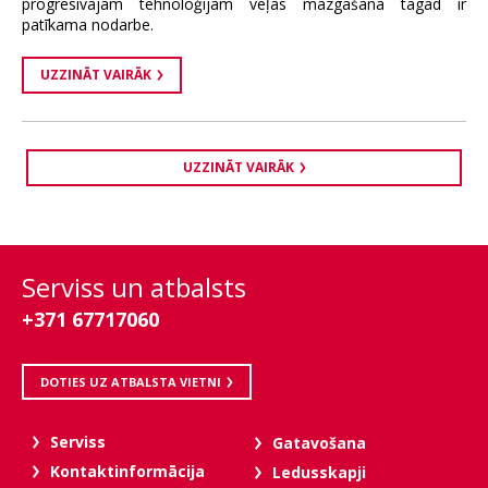
progresīvajām tehnoloģijām veļas mazgāšana tagad ir
patīkama nodarbe.
UZZINĀT VAIRĀK
UZZINĀT VAIRĀK
Serviss un atbalsts
+371 67717060
DOTIES UZ ATBALSTA VIETNI
Serviss
Gatavošana
Kontaktinformācija
Ledusskapji