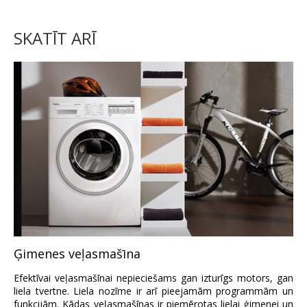
SKATĪT ARĪ
Ģimenes veļasmašīna
Efektīvai veļasmašīnai nepieciešams gan izturīgs motors, gan
liela tvertne. Liela nozīme ir arī pieejamām programmām un
funkcijām. Kādas veļasmašīnas ir piemērotas lielai ģimenei un