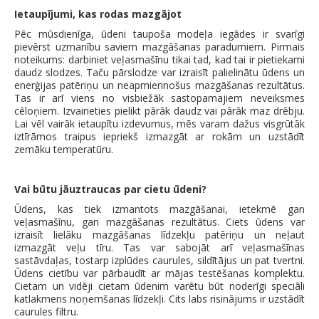
Ietaupījumi, kas rodas mazgājot
Pēc mūsdienīga, ūdeni taupoša modeļa iegādes ir svarīgi
pievērst uzmanību saviem mazgāšanas paradumiem. Pirmais
noteikums: darbiniet veļasmašīnu tikai tad, kad tai ir pietiekami
daudz slodzes. Taču pārslodze var izraisīt palielinātu ūdens un
enerģijas patēriņu un neapmierinošus mazgāšanas rezultātus.
Tas ir arī viens no visbiežāk sastopamajiem neveiksmes
cēloņiem. Izvairieties pielikt pārāk daudz vai pārāk maz drēbju.
Lai vēl vairāk ietaupītu izdevumus, mēs varam dažus visgrūtāk
iztīrāmos traipus iepriekš izmazgāt ar rokām un uzstādīt
zemāku temperatūru.
Vai būtu jāuztraucas par cietu ūdeni?
Ūdens, kas tiek izmantots mazgāšanai, ietekmē gan
veļasmašīnu, gan mazgāšanas rezultātus. Ciets ūdens var
izraisīt lielāku mazgāšanas līdzekļu patēriņu un neļaut
izmazgāt veļu tīru. Tas var sabojāt arī veļasmašīnas
sastāvdaļas, tostarp izplūdes caurules, sildītājus un pat tvertni.
Ūdens cietību var pārbaudīt ar mājas testēšanas komplektu.
Cietam un vidēji cietam ūdenim varētu būt noderīgi speciāli
katlakmens noņemšanas līdzekļi. Cits labs risinājums ir uzstādīt
caurules filtru.