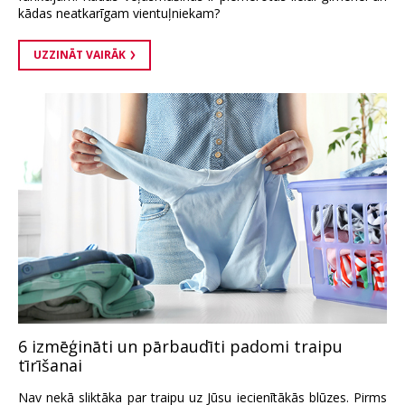
kādas neatkarīgam vientuļniekam?
UZZINĀT VAIRĀK
6 izmēģināti un pārbaudīti padomi traipu
tīrīšanai
Nav nekā sliktāka par traipu uz Jūsu iecienītākās blūzes. Pirms