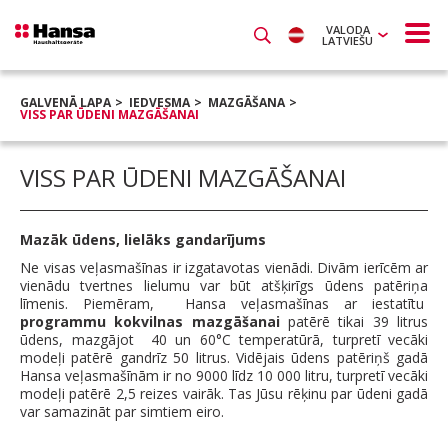
VALODA
LATVIEŠU
GALVENĀ LAPA
IEDVESMA
MAZGĀŠANA
VISS PAR ŪDENI MAZGĀŠANAI
VISS PAR ŪDENI MAZGĀŠANAI
Mazāk ūdens, lielāks gandarījums
Ne visas veļasmašīnas ir izgatavotas vienādi. Divām ierīcēm ar
vienādu tvertnes lielumu var būt atšķirīgs ūdens patēriņa
līmenis. Piemēram, Hansa veļasmašīnas ar iestatītu
programmu kokvilnas mazgāšanai
patērē tikai 39 litrus
ūdens, mazgājot 40 un 60°C temperatūrā, turpretī vecāki
modeļi patērē gandrīz 50 litrus. Vidējais ūdens patēriņš gadā
Hansa veļasmašīnām ir no 9000 līdz 10 000 litru, turpretī vecāki
modeļi patērē 2,5 reizes vairāk. Tas Jūsu rēķinu par ūdeni gadā
var samazināt par simtiem eiro.