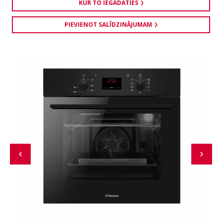
KUR TO IEGĀDĀTIES
PIEVIENOT SALĪDZINĀJUMAM