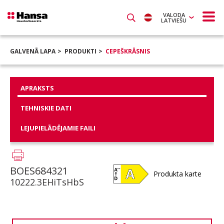
VALODA
LATVIEŠU
GALVENĀ LAPA
PRODUKTI
CEPEŠKRĀSNIS
APRAKSTS
TEHNISKIE DATI
LEJUPIELĀDĒJAMIE FAILI
BOES684321
Produkta karte
10222.3EHiTsHbS