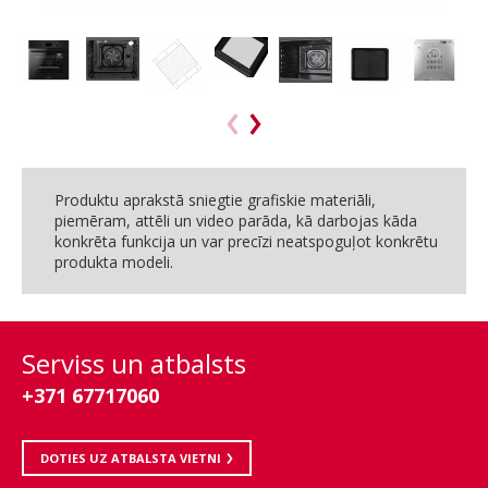
Produktu aprakstā sniegtie grafiskie materiāli,
piemēram, attēli un video parāda, kā darbojas kāda
konkrēta funkcija un var precīzi neatspoguļot konkrētu
produkta modeli.
Serviss un atbalsts
+371 67717060
DOTIES UZ ATBALSTA VIETNI