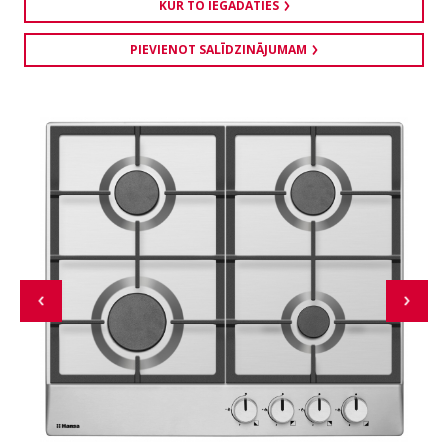
KUR TO IEGĀDĀTIES
PIEVIENOT SALĪDZINĀJUMAM