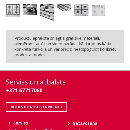
Produktu aprakstā sniegtie grafiskie materiāli,
piemēram, attēli un video parāda, kā darbojas kāda
konkrēta funkcija un var precīzi neatspoguļot konkrētu
produkta modeli.
Serviss un atbalsts
+371 67717060
DOTIES UZ ATBALSTA VIETNI
Serviss
Gatavošana