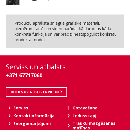
Produktu aprakstā sniegtie grafiskie materiāli,
piemēram, attēli un video parāda, kā darbojas kāda
konkrēta funkcija un var precīzi neatspoguļot konkrētu
produkta modeli.
Serviss un atbalsts
+371 67717060
DOTIES UZ ATBALSTA VIETNI
Serviss
Gatavošana
Kontaktinformācija
Ledusskapji
Trauku mazgāšanas
Energomarķējumi
mašīnas