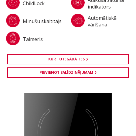
ChildLock
indikators
Automātiskā
Minūšu skaitītājs
vārīšana
Taimeris
KUR TO IEGĀDĀTIES
PIEVIENOT SALĪDZINĀJUMAM