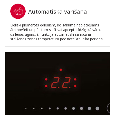
Automātiskā vārīšana
Lieliski piemērots ēdieniem, ko sākumā nepieciešams
ātri novārīt un pēc tam sildīt vai apcept. Līdzīgi kā vārot
uz lēnas uguns, šī funkcija automātiski samazina
sildīšanas zonas temperatūru pēc noteikta laika perioda.