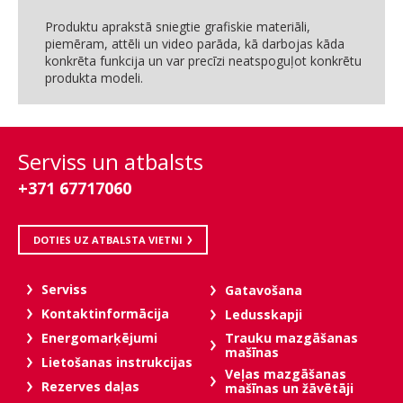
Produktu aprakstā sniegtie grafiskie materiāli,
piemēram, attēli un video parāda, kā darbojas kāda
konkrēta funkcija un var precīzi neatspoguļot konkrētu
produkta modeli.
Serviss un atbalsts
+371 67717060
DOTIES UZ ATBALSTA VIETNI
Serviss
Gatavošana
Kontaktinformācija
Ledusskapji
Trauku mazgāšanas
Energomarķējumi
mašīnas
Lietošanas instrukcijas
Veļas mazgāšanas
Rezerves daļas
mašīnas un žāvētāji