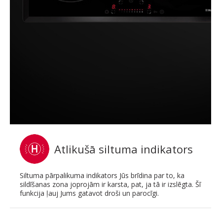
Atlikušā siltuma indikators
Siltuma pārpalikuma indikators Jūs brīdina par to, ka
sildīšanas zona joprojām ir karsta, pat, ja tā ir izslēgta. Šī
funkcija ļauj Jums gatavot droši un parocīgi.