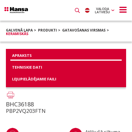
VALODA
LATVIEŠU
GALVENĀ LAPA
PRODUKTI
GATAVOŠANAS VIRSMAS
KERAMISKĀS
APRAKSTS
TEHNISKIE DATI
LEJUPIELĀDĒJAMIE FAILI
BHC36188
PBP2VQ203FTN
Atlikušā siltuma