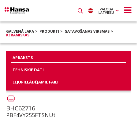
VALODA
LATVIEŠU
GALVENĀ LAPA
PRODUKTI
GATAVOŠANAS VIRSMAS
KERAMISKĀS
APRAKSTS
TEHNISKIE DATI
LEJUPIELĀDĒJAMIE FAILI
BHC62716
PBF4VY255FTSNUt