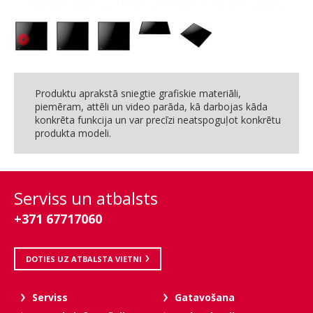
Produktu aprakstā sniegtie grafiskie materiāli,
piemēram, attēli un video parāda, kā darbojas kāda
konkrēta funkcija un var precīzi neatspoguļot konkrētu
produkta modeli.
Serviss un atbalsts
+371 67717060
DOTIES UZ ATBALSTA VIETNI
Serviss
Gatavošana