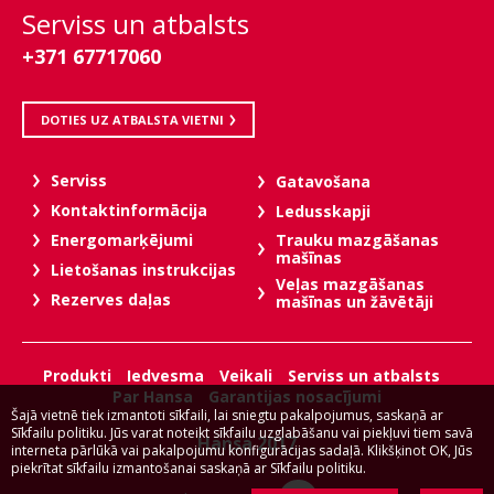
Serviss un atbalsts
+371 67717060
DOTIES UZ ATBALSTA VIETNI
Serviss
Gatavošana
Kontaktinformācija
Ledusskapji
Trauku mazgāšanas
Energomarķējumi
mašīnas
Lietošanas instrukcijas
Veļas mazgāšanas
Rezerves daļas
mašīnas un žāvētāji
Produkti
Iedvesma
Veikali
Serviss un atbalsts
Par Hansa
Garantijas nosacījumi
Šajā vietnē tiek izmantoti sīkfaili, lai sniegtu pakalpojumus, saskaņā ar
Sīkfailu politiku. Jūs varat noteikt sīkfailu uzglabāšanu vai piekļuvi tiem savā
Hansa 2017
interneta pārlūkā vai pakalpojumu konfigurācijas sadaļā. Klikšķinot OK, Jūs
piekrītat sīkfailu izmantošanai saskaņā ar Sīkfailu politiku.