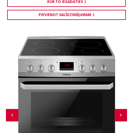
KUR TO IEGĀDĀTIES
PIEVIENOT SALĪDZINĀJUMAM