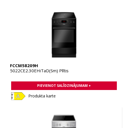
FCCM58209H
5022CE2.30EHiTaD(Sm) Plītis
PIEVIENOT SALĪDZINĀJUMAM +
Produkta karte