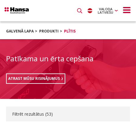
VALODA
LATVIEŠU
GALVENĀ LAPA
PRODUKTI
PLĪTIS
Patīkama un ērta cepšana
ATRAST MŪSU RISINĀJUMUS
Filtrēt rezultātus (
53
)