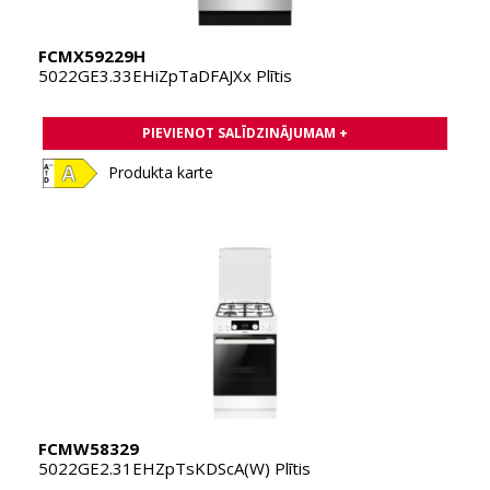
FCMX59229H
5022GE3.33EHiZpTaDFAJXx Plītis
PIEVIENOT SALĪDZINĀJUMAM +
Produkta karte
FCMW58329
5022GE2.31EHZpTsKDScA(W) Plītis