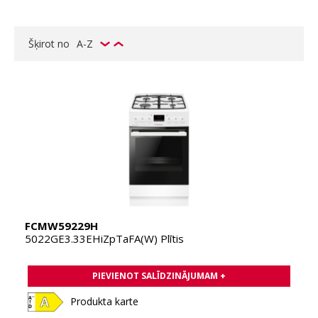
Šķirot no
A-Z
FCMW59229H
5022GE3.33EHiZpTaFA(W) Plītis
PIEVIENOT SALĪDZINĀJUMAM +
Produkta karte