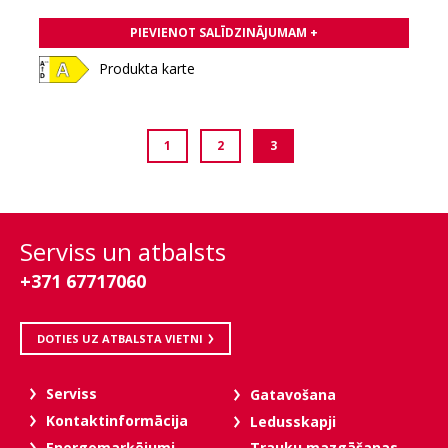
PIEVIENOT SALĪDZINĀJUMAM +
Produkta karte
1
2
3
Serviss un atbalsts
+371 67717060
DOTIES UZ ATBALSTA VIETNI
Serviss
Gatavošana
Kontaktinformācija
Ledusskapji
Trauku mazgāšanas
Energomarķējumi