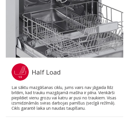
Half Load
Lai sāktu mazgāšanas ciklu, jums vairs nav jāgaida līdz
brīdim, kad trauku mazgājamā mašīna ir pilna. Vienkārši
piepildiet vienu grozu vai katru ar pusi no traukiem. Visas
izsmidzināmās sviras darbojas pamīšus (secīgā režīmā).
Cikls garantē laika un naudas taupīšanu.