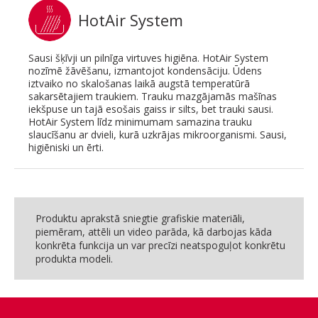
HotAir System
Sausi šķīvji un pilnīga virtuves higiēna. HotAir System
nozīmē žāvēšanu, izmantojot kondensāciju. Ūdens
iztvaiko no skalošanas laikā augstā temperatūrā
sakarsētajiem traukiem. Trauku mazgājamās mašīnas
iekšpuse un tajā esošais gaiss ir silts, bet trauki sausi.
HotAir System līdz minimumam samazina trauku
slaucīšanu ar dvieli, kurā uzkrājas mikroorganismi. Sausi,
higiēniski un ērti.
Produktu aprakstā sniegtie grafiskie materiāli,
piemēram, attēli un video parāda, kā darbojas kāda
konkrēta funkcija un var precīzi neatspoguļot konkrētu
produkta modeli.