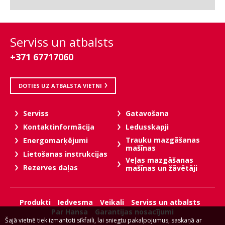
Serviss un atbalsts
+371 67717060
DOTIES UZ ATBALSTA VIETNI
Serviss
Gatavošana
Kontaktinformācija
Ledusskapji
Trauku mazgāšanas
Energomarķējumi
mašīnas
Lietošanas instrukcijas
Veļas mazgāšanas
Rezerves daļas
mašīnas un žāvētāji
Produkti
Iedvesma
Veikali
Serviss un atbalsts
Par Hansa
Garantijas nosacījumi
Šajā vietnē tiek izmantoti sīkfaili, lai sniegtu pakalpojumus, saskaņā ar