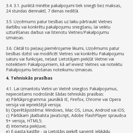
3.4. 3.1. punktā minētie pakalpojumi tiek sniegti bez maksas,
24 stundas diennaktī, 7 dienas nedēļā.
3.5. Uzņēmums patur tiesības uz laiku pārtraukt Vietnes
darbību vai konkrētu pakalpojumu sniegšanu, lai veiktu
uzturēšanas darbus vai īstenotu Vietnes/Pakalpojumu
izmaiņas.
3.6. Ciktāl to pieļauj piemērojamie likumi, Uzņēmums patur
tiesības dzēst vai modificēt Vietnes vai konkrētu Pakalpojumu
saturu vai funkcijas, neļaut Lietotājam piekļūt Vietnei vai
noteiktiem Pakalpojumiem, kā arī ieviest Vietnes vai noteiktu
Pakalpojumu lietošanas noteikumu izmaiņas.
4. Tehniskās prasības
4.1. Lai izmantotu Vietni un Vietnē sniegtos Pakalpojumus,
nepieciešams nodrošināt šādas tehniskās prasības:
a) Pārlūkprogramma: jaunākā IE, Firefox, Chrome vai Opera
versija vai iepriekšējā versija;
b) Operētājsistēma: Windows, Mac OS, Linux, Android vai iOS;
c) Pārlūkam jāatbalsta JavaScript, Adobe FlashPlayer spraudņa
9+ versija, HTML5;
d) Interneta piekļuve;
e) E-pasta kastīte - ja Lietotājs piekrīt saņemt jebkādu