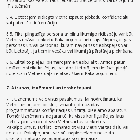
arī saturu, kas varētu radīt jebkādus traucējumus vai kaitējumu
IT sistēmām.
6.4. Lietotājam aizliegts Vietnē izpaust jebkādu konfidenciālu
vai patentētu informāciju.
6.5. Tikai pilngadīga persona ar pilnu likumīgo rīcībspēju var būt
Vietnes un/vai konkrētu Pakalpojumu Lietotājs. Nepilngadīgas
personas un/vai personas, kurām nav pilnas tiesībspējas var
būt Lietotāji, ja tiem ir vecāku vai likumīgā pārstāvja piekrišana.
6.6. Ciktāl to pieļauj piemērojamie tiesību akti, Amica patur
tiesības noteikt kritērijus, kas dod Lietotājiem tiesības piekļūt
noteiktām Vietnes daļām/ atsevišķiem Pakalpojumiem.
7. Atrunas, izņēmumi un ierobežojumi
7.1. Uzņēmums veic visus pasākumus, lai nodrošinātu, ka
Vietnei iespējams piekļūt, izmantojot dažādas
programmatūras konfigurācijas un tirgū pieejamo aparatūru.
Tomēr Uzņēmums negarantē, ka visas konfigurācijas ļaus
Lietotājam izmantot visu Vietni vai tās konkrētos
Pakalpojumus. Turklāt, izmantojot visu Vietni vai tās daļu vai
noteiktu Pakalpojumu, var būt nepieciešama noteikta
programmatūras vai aparatūras konfigurācija.