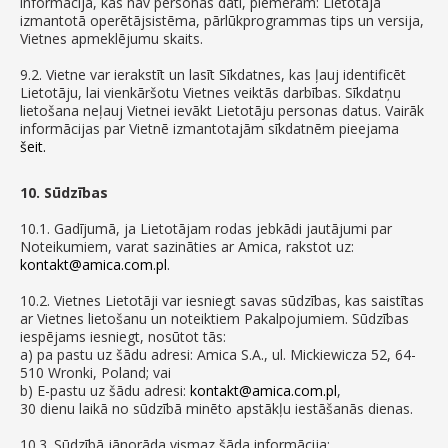
informācija, kas nav personas dati, piemēram: Lietotāja
izmantotā operētājsistēma, pārlūkprogrammas tips un versija,
Vietnes apmeklējumu skaits.
9.2. Vietne var ierakstīt un lasīt Sīkdatnes, kas ļauj identificēt
Lietotāju, lai vienkāršotu Vietnes veiktās darbības. Sīkdatņu
lietošana neļauj Vietnei ievākt Lietotāju personas datus. Vairāk
informācijas par Vietnē izmantotajām sīkdatnēm pieejama
šeit.
10. Sūdzības
10.1. Gadījumā, ja Lietotājam rodas jebkādi jautājumi par
Noteikumiem, varat sazināties ar Amica, rakstot uz:
kontakt@amica.com.pl
.
10.2. Vietnes Lietotāji var iesniegt savas sūdzības, kas saistītas
ar Vietnes lietošanu un noteiktiem Pakalpojumiem. Sūdzības
iespējams iesniegt, nosūtot tās:
a) pa pastu uz šādu adresi: Amica S.A., ul. Mickiewicza 52, 64-
510 Wronki, Poland; vai
b) E-pastu uz šādu adresi:
kontakt@amica.com.pl
,
30 dienu laikā no sūdzībā minēto apstākļu iestāšanās dienas.
10.3. Sūdzībā jānorāda vismaz šāda informācija: