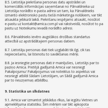
8.5. Lietotāja piekrišana personas datu apstrādei un
komerciālās informācijas saņemšanai no Pārvaldnieka uz
Lietotāja norādīto e-pasta adresi un tam, ka Pārvaldnieks
izmanto elektronisko pastu tiešā mārketinga nolūkiem, var tikt
atsaukta jebkurā laikā. Piekrišanu iespējams atsaukt, nosūtot
e-pastu uz kontakt@amica.com.pl vai rakstveidā, nosūtot to pa
pastu uz Noteikumu ievadā norādīto adresi.
8.6. Pārvaldnieks ievēro augstākos drošības standartus
attiecībā uz apstrādātajiem personas datiem.
8.7. Lietotāju personas dati tiek uzglabāti tik ilgi, cik tas
nepieciešams, lai īstenotu to savākšanas mērķi.
8.8. Ja iesniegtie personas dati ir mainījušies, Lietotājs par to
paziņo Amica. Pretējā gadījumā Amica var nesniegt
Pakalpojumu/ Pakalpojumus vai noteiktus to aspektus vai
nesniegt atbildi šādam Lietotājam, un šādā gadījumā Amica
par to neuzņemas atbildību.
9. Statistika un sīkdatnes
9.1. Amica var izmantot jebkādus rīkus, lai iegūtu Vietnes un
apmeklējuma statistiku. Šim mērķim var tikt apkopota