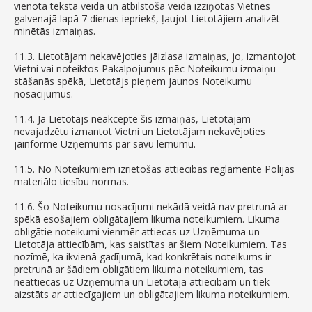
vienotā teksta veidā un atbilstošā veidā izziņotas Vietnes
galvenajā lapā 7 dienas iepriekš, ļaujot Lietotājiem analizēt
minētās izmaiņas.
11.3. Lietotājam nekavējoties jāizlasa izmaiņas, jo, izmantojot
Vietni vai noteiktos Pakalpojumus pēc Noteikumu izmaiņu
stāšanās spēkā, Lietotājs pieņem jaunos Noteikumu
nosacījumus.
11.4. Ja Lietotājs neakceptē šīs izmaiņas, Lietotājam
nevajadzētu izmantot Vietni un Lietotājam nekavējoties
jāinformē Uzņēmums par savu lēmumu.
11.5. No Noteikumiem izrietošās attiecības reglamentē Polijas
materiālo tiesību normas.
11.6. Šo Noteikumu nosacījumi nekādā veidā nav pretrunā ar
spēkā esošajiem obligātajiem likuma noteikumiem. Likuma
obligātie noteikumi vienmēr attiecas uz Uzņēmuma un
Lietotāja attiecībām, kas saistītas ar šiem Noteikumiem. Tas
nozīmē, ka ikvienā gadījumā, kad konkrētais noteikums ir
pretrunā ar šādiem obligātiem likuma noteikumiem, tas
neattiecas uz Uzņēmuma un Lietotāja attiecībām un tiek
aizstāts ar attiecīgajiem un obligātajiem likuma noteikumiem.