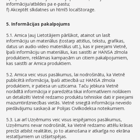
informāciju/atbildes pa e-pastu;
f) Akceptēt sīkdatnes un html5 localStorage.
5. Informācijas pakalpojums
5.1. Amica ļauj Lietotājiem pārlūkot, atainot un lasīt
informāciju un materiālus (tostarp attēlus, tekstu, grafikas,
datus un audio-video materiālus utt.), kas ir pieejami Vietnē,
īpaši informāciju un materiālus, kas saistīti ar HANSA zīmola
produktiem, reklāmas kampaņām un citiem pakalpojumiem,
kas saistīti ar Amica produktiem.
5.2. Amica veic visus pasākumus, lai nodrošinātu, ka Vietnē
publicētā informācija, īpaši attiecībā uz HANSA zīmola
produktiem, ir patiesa un uzticama. Taču jebkura Vietnē
norādītā informācija ir paredzēta tikai informatīviem nolūkiem
un detalizēti Vietnē redzamo produktu tehniskie dati ir pieejami
mazumtirdzniecības vietās. Vietnē sniegtā informācija neveido
piedāvājumu saskaņā ar Polijas Civilkodeksa noteikumiem.
5.3. Lai arī Uzņēmums veic visus iespējamos pasākumus,
Uzņēmums nevar nodrošināt, ka Vietnē redzamo attēlu krāsas
precīzi atbilst realitātei, jo to atainošana ir atkarīga no ekrāna
iestatījumiem un izšķirtspējas.