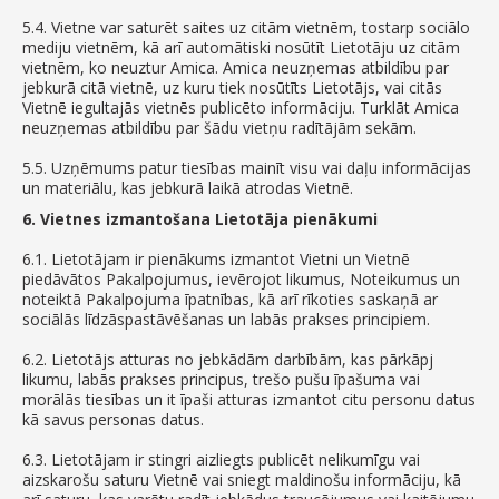
5.4. Vietne var saturēt saites uz citām vietnēm, tostarp sociālo
mediju vietnēm, kā arī automātiski nosūtīt Lietotāju uz citām
vietnēm, ko neuztur Amica. Amica neuzņemas atbildību par
jebkurā citā vietnē, uz kuru tiek nosūtīts Lietotājs, vai citās
Vietnē iegultajās vietnēs publicēto informāciju. Turklāt Amica
neuzņemas atbildību par šādu vietņu radītājām sekām.
5.5. Uzņēmums patur tiesības mainīt visu vai daļu informācijas
un materiālu, kas jebkurā laikā atrodas Vietnē.
6. Vietnes izmantošana Lietotāja pienākumi
6.1. Lietotājam ir pienākums izmantot Vietni un Vietnē
piedāvātos Pakalpojumus, ievērojot likumus, Noteikumus un
noteiktā Pakalpojuma īpatnības, kā arī rīkoties saskaņā ar
sociālās līdzāspastāvēšanas un labās prakses principiem.
6.2. Lietotājs atturas no jebkādām darbībām, kas pārkāpj
likumu, labās prakses principus, trešo pušu īpašuma vai
morālās tiesības un it īpaši atturas izmantot citu personu datus
kā savus personas datus.
6.3. Lietotājam ir stingri aizliegts publicēt nelikumīgu vai
aizskarošu saturu Vietnē vai sniegt maldinošu informāciju, kā