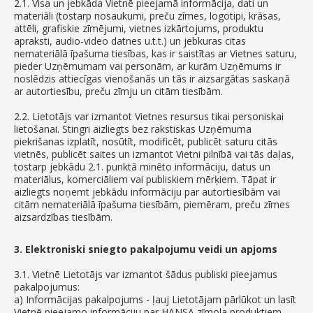
2.1. Visa un jebkāda Vietnē pieejamā informācija, dati un
materiāli (tostarp nosaukumi, preču zīmes, logotipi, krāsas,
attēli, grafiskie zīmējumi, vietnes izkārtojums, produktu
apraksti, audio-video datnes u.t.t.) un jebkuras citas
nemateriālā īpašuma tiesības, kas ir saistītas ar Vietnes saturu,
pieder Uzņēmumam vai personām, ar kurām Uzņēmums ir
noslēdzis attiecīgas vienošanās un tās ir aizsargātas saskaņā
ar autortiesību, preču zīmju un citām tiesībām.
2.2. Lietotājs var izmantot Vietnes resursus tikai personiskai
lietošanai. Stingri aizliegts bez rakstiskas Uzņēmuma
piekrišanas izplatīt, nosūtīt, modificēt, publicēt saturu citās
vietnēs, publicēt saites un izmantot Vietni pilnībā vai tās daļas,
tostarp jebkādu 2.1. punktā minēto informāciju, datus un
materiālus, komerciāliem vai publiskiem mērķiem. Tāpat ir
aizliegts noņemt jebkādu informāciju par autortiesībām vai
citām nemateriālā īpašuma tiesībām, piemēram, preču zīmes
aizsardzības tiesībām.
3. Elektroniski sniegto pakalpojumu veidi un apjoms
3.1. Vietnē Lietotājs var izmantot šādus publiski pieejamus
pakalpojumus:
a) Informācijas pakalpojums - ļauj Lietotājam pārlūkot un lasīt
Vietnē pieejamo informāciju par HANSA zīmola produktiem,