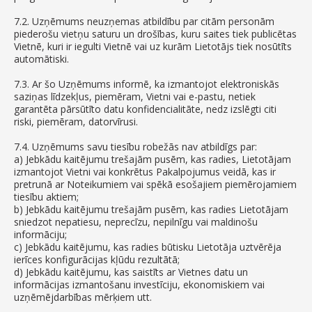
7.2. Uzņēmums neuzņemas atbildību par citām personām
piederošu vietņu saturu un drošības, kuru saites tiek publicētas
Vietnē, kuri ir iegulti Vietnē vai uz kurām Lietotājs tiek nosūtīts
automātiski.
7.3. Ar šo Uzņēmums informē, ka izmantojot elektroniskās
saziņas līdzekļus, piemēram, Vietni vai e-pastu, netiek
garantēta pārsūtīto datu konfidencialitāte, nedz izslēgti citi
riski, piemēram, datorvīrusi.
7.4. Uzņēmums savu tiesību robežās nav atbildīgs par:
a) Jebkādu kaitējumu trešajām pusēm, kas radies, Lietotājam
izmantojot Vietni vai konkrētus Pakalpojumus veidā, kas ir
pretrunā ar Noteikumiem vai spēkā esošajiem piemērojamiem
tiesību aktiem;
b) Jebkādu kaitējumu trešajām pusēm, kas radies Lietotājam
sniedzot nepatiesu, neprecīzu, nepilnīgu vai maldinošu
informāciju;
c) Jebkādu kaitējumu, kas radies būtisku Lietotāja uztvērēja
ierīces konfigurācijas kļūdu rezultātā;
d) Jebkādu kaitējumu, kas saistīts ar Vietnes datu un
informācijas izmantošanu investīciju, ekonomiskiem vai
uzņēmējdarbības mērķiem utt.