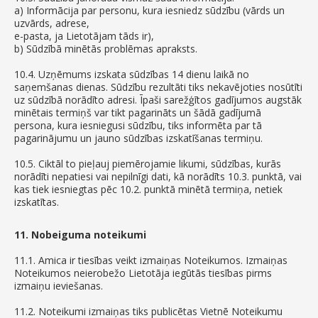
a) Informācija par personu, kura iesniedz sūdzību (vārds un
uzvārds, adrese,
e-pasta, ja Lietotājam tāds ir),
b) Sūdzībā minētās problēmas apraksts.
10.4. Uzņēmums izskata sūdzības 14 dienu laikā no
saņemšanas dienas. Sūdzību rezultāti tiks nekavējoties nosūtīti
uz sūdzībā norādīto adresi. Īpaši sarežģītos gadījumos augstāk
minētais termiņš var tikt pagarināts un šādā gadījumā
persona, kura iesniegusi sūdzību, tiks informēta par tā
pagarinājumu un jauno sūdzības izskatīšanas termiņu.
10.5. Ciktāl to pieļauj piemērojamie likumi, sūdzības, kurās
norādīti nepatiesi vai nepilnīgi dati, kā norādīts 10.3. punktā, vai
kas tiek iesniegtas pēc 10.2. punktā minētā termiņa, netiek
izskatītas.
11. Nobeiguma noteikumi
11.1. Amica ir tiesības veikt izmaiņas Noteikumos. Izmaiņas
Noteikumos neierobežo Lietotāja iegūtās tiesības pirms
izmaiņu ieviešanas.
11.2. Noteikumi izmaiņas tiks publicētas Vietnē Noteikumu