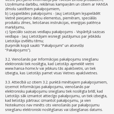
Uzņēmuma darbību, reklāmas kampaņām un citiem ar HANSA
zīmolu saistītiem pakalpojumiem,
b) Lejupielādes pakalpojums - ļauj Lietotājam lejupielādēt
Vietnē pieejamo datņu elementus, piemēram, speciālās
produktu zīmes, lietošanas instrukcijas, enerģijas patēriņa
marķējumu,
c) Speciālo saziņas veidlapu pakalpojums - Vispārējā saziņas
veidlapa - ļauj Lietotājam iesniegt jautājumus par jebkādu
Lietotāja izvēlētu tēmu;
(turpmāk kopā saukti “Pakalpojumi” un atsevišķi
“Pakalpojums”).
3.2. Vienošanās par Informācijas pakalpojumu sniegšanu
elektroniski tiek noslēgta, kad Lietotājs apmeklē vietni
www.hansa-home.lv vai jebkuru tās apakšvietni, un tiek
izbeigta, kas Lietotājs pamet visas Vietnes apakšvietnes.
3.3. Attiecībā uz citiem 3.2. punktā minētajiem pakalpojumiem,
izņemot Informācijas pakalpojumu, vienošanās par
elektronisku pakalpojumu sniegšanu tiek noslēgta brīdī, kad
Lietotājs sāk izmantot attiecīgo pakalpojumu, un tiek izbeigta,
kad lietotājs pārtrauc izmantot pakalpojumu, ja vien
Noteikumos nav minēts cits vienošanās par pakalpojumu
sniegšanu elektroniski noslēgšanas vai izbeigšanas datums.