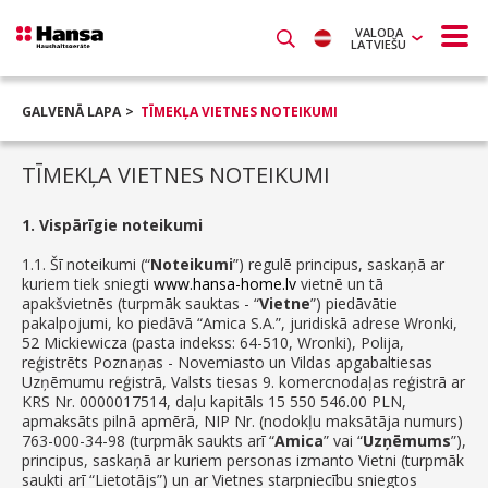
VALODA
LATVIEŠU
GALVENĀ LAPA
TĪMEKĻA VIETNES NOTEIKUMI
TĪMEKĻA VIETNES NOTEIKUMI
1. Vispārīgie noteikumi
1.1. Šī noteikumi (“
Noteikumi
”) regulē principus, saskaņā ar
kuriem tiek sniegti
www.hansa-home.lv
vietnē un tā
apakšvietnēs (turpmāk sauktas - “
Vietne
”) piedāvātie
pakalpojumi, ko piedāvā “Amica S.A.”, juridiskā adrese Wronki,
52 Mickiewicza (pasta indekss: 64-510, Wronki), Polija,
reģistrēts Poznaņas - Novemiasto un Vildas apgabaltiesas
Uzņēmumu reģistrā, Valsts tiesas 9. komercnodaļas reģistrā ar
KRS Nr. 0000017514, daļu kapitāls 15 550 546.00 PLN,
apmaksāts pilnā apmērā, NIP Nr. (nodokļu maksātāja numurs)
763-000-34-98 (turpmāk saukts arī “
Amica
” vai “
Uzņēmums
”),
principus, saskaņā ar kuriem personas izmanto Vietni (turpmāk
saukti arī “Lietotājs”) un ar Vietnes starpniecību sniegtos