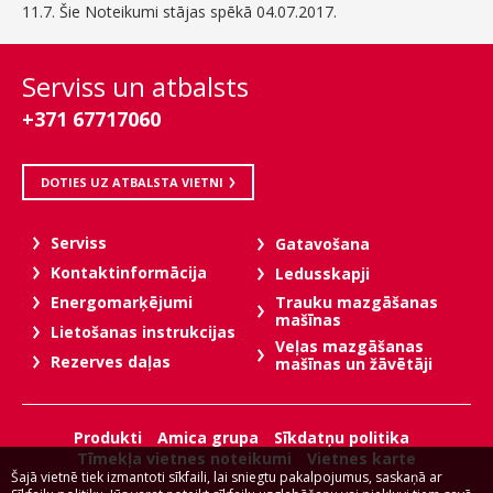
11.7. Šie Noteikumi stājas spēkā 04.07.2017.
Serviss un atbalsts
+371 67717060
DOTIES UZ ATBALSTA VIETNI
Serviss
Gatavošana
Kontaktinformācija
Ledusskapji
Trauku mazgāšanas
Energomarķējumi
mašīnas
Lietošanas instrukcijas
Veļas mazgāšanas
Rezerves daļas
mašīnas un žāvētāji
Produkti
Amica grupa
Sīkdatņu politika
Tīmekļa vietnes noteikumi
Vietnes karte
Šajā vietnē tiek izmantoti sīkfaili, lai sniegtu pakalpojumus, saskaņā ar