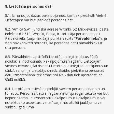
8. Lietotāja personas dati
8.1. Izmantojot dažus pakalpojumus, kas tiek piedāvāti Vietnē,
Lietotājam var būt jāsniedz personas dati.
8.2. “Amica S.A”, juridiskā adrese Wronki, 52 Mickiewicza, pasta
indekss: 64-510, Wronki, Polija, ir Lietotāja personas datu
Pārvaldnieks (turpmāk šajā punktā saukts “
Pārvaldnieks
”), ja
vien nav konkrēti norādīts, ka personas datu pārvaldnieks ir
cita persona.
8.3. Pārvaldnieks apstrādā Lietotāja sniegtos datus šādā
nolūkā: lai nodrošinātu Pakalpojumu sniegšanu Lietotājam
Vietnes ietvaros, lai risinātu Lietotāja iesniegtos jautājumus un
sūdzības, un, ja Lietotājs sniedz skaidru piekrišanu personas
datu izmantošanai reklāmas nolūkā - dati tiek apstrādāti arī
šādā nolūkā.
8.4. Lietotājam ir tiesības piekļūt saviem personas datiem un
to labot. Personas datu sniegšana ir brīvprātīga, taču tā var būt
nepieciešama, lai izmantotu Pakalpojumu/ Pakalpojumus vai
noteiktus to aspektus, vai arī saņemtu atbildi jautājumu vai
sūdzību gadījumā.