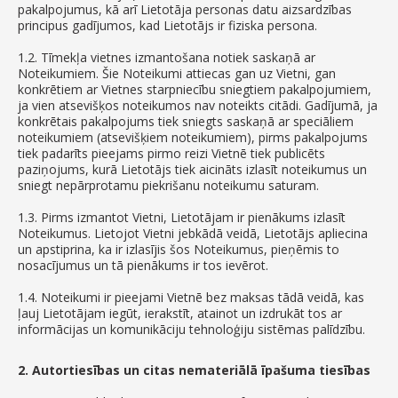
pakalpojumus, kā arī Lietotāja personas datu aizsardzības
principus gadījumos, kad Lietotājs ir fiziska persona.
1.2. Tīmekļa vietnes izmantošana notiek saskaņā ar
Noteikumiem. Šie Noteikumi attiecas gan uz Vietni, gan
konkrētiem ar Vietnes starpniecību sniegtiem pakalpojumiem,
ja vien atsevišķos noteikumos nav noteikts citādi. Gadījumā, ja
konkrētais pakalpojums tiek sniegts saskaņā ar speciāliem
noteikumiem (atsevišķiem noteikumiem), pirms pakalpojums
tiek padarīts pieejams pirmo reizi Vietnē tiek publicēts
paziņojums, kurā Lietotājs tiek aicināts izlasīt noteikumus un
sniegt nepārprotamu piekrišanu noteikumu saturam.
1.3. Pirms izmantot Vietni, Lietotājam ir pienākums izlasīt
Noteikumus. Lietojot Vietni jebkādā veidā, Lietotājs apliecina
un apstiprina, ka ir izlasījis šos Noteikumus, pieņēmis to
nosacījumus un tā pienākums ir tos ievērot.
1.4. Noteikumi ir pieejami Vietnē bez maksas tādā veidā, kas
ļauj Lietotājam iegūt, ierakstīt, atainot un izdrukāt tos ar
informācijas un komunikāciju tehnoloģiju sistēmas palīdzību.
2. Autortiesības un citas nemateriālā īpašuma tiesības