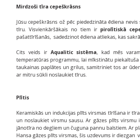
Mirdzoši tīra cepeškrāsns
Jūsu cepeškrāsns ož pēc piededzināta ēdiena nevis sa
tīru. Visvienkāršākais no tiem ir
pirolītiskā cep
pašattīrīšanās, sadedzinot ēdiena atliekas, kas sakr
Cits veids ir
Aqualitic sistēma
, kad mēs varam
temperatūras programmu, lai mīkstinātu piekaltuša ēd
taukainas paplātes un grilus, samitriniet tos ar ūd
ar mitru sūkli noslaukiet tīrus.
Plītis
Keramiskās un indukcijas plīts virsmas tīrīšana ir tīra
un noslaukiet virsmu sausu. Ar gāzes plīts virsmu 
jānotīra no degļiem un čuguna pannu balstiem. Ar p
Hansa gāzes plīts virsmas, šis uzdevums ir diezgan v