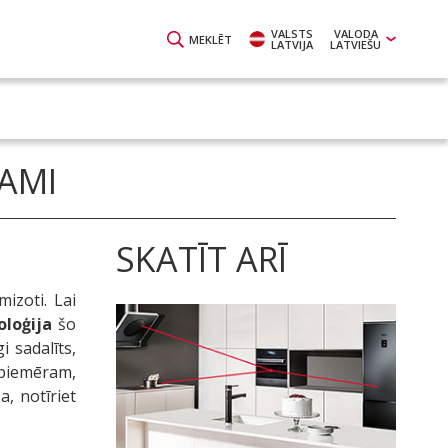
VALSTS
VALODA
MEKLĒT
LATVIJA
LATVIEŠU
KAMI
SKATĪT ARĪ
izoti. Lai
oloģija
šo
i sadalīts,
 piemēram,
, notīriet