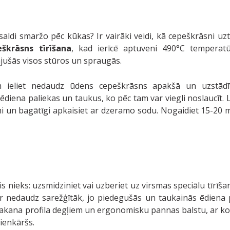
ldi smaržo pēc kūkas? Ir vairāki veidi, kā cepeškrāsni uztu
eškrāsns tīrīšana
, kad ierīcē aptuveni 490°C temperat
ājušās visos stūros un spraugās.
 ieliet nedaudz ūdens cepeškrāsns apakšā un uzstādī
iena paliekas un taukus, ko pēc tam var viegli noslaucīt. L
eni un bagātīgi apkaisiet ar dzeramo sodu. Nogaidiet 15-20 
is nieks: uzsmidziniet vai uzberiet uz virsmas speciālu tīrīšan
ir nedaudz sarežģītāk, jo piedegušās un taukainās ēdiena p
lakana profila degļiem un ergonomisku pannas balstu, ar ko
ienkāršs.