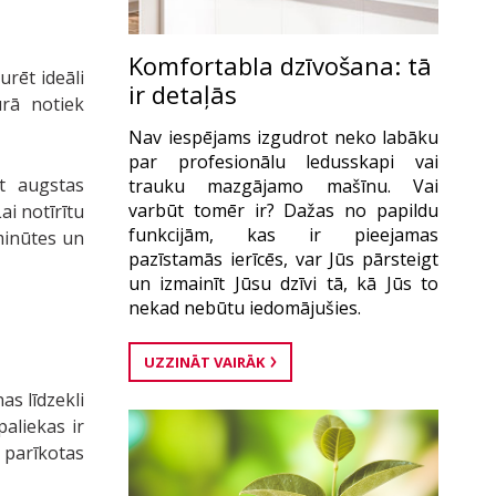
Komfortabla dzīvošana: tā
rēt ideāli
ir detaļās
ūrā notiek
Nav iespējams izgudrot neko labāku
par profesionālu ledusskapi vai
t augstas
trauku mazgājamo mašīnu. Vai
varbūt tomēr ir? Dažas no papildu
ai notīrītu
funkcijām, kas ir pieejamas
minūtes un
pazīstamās ierīcēs, var Jūs pārsteigt
un izmainīt Jūsu dzīvi tā, kā Jūs to
nekad nebūtu iedomājušies.
UZZINĀT VAIRĀK
as līdzekli
aliekas ir
 parīkotas