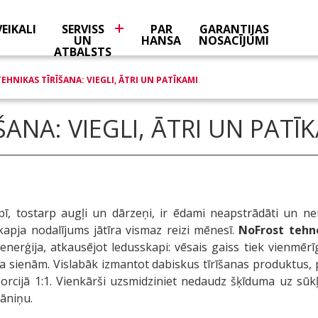
VEIKALI
SERVISS
PAR
GARANTIJAS
UN
HANSA
NOSACĪJUMI
ATBALSTS
EHNIKAS TĪRĪŠANA: VIEGLI, ĀTRI UN PATĪKAMI
ŠANA: VIEGLI, ĀTRI UN PATĪ
ī, tostarp augļi un dārzeņi, ir ēdami neapstrādāti un nem
kapja nodalījums jātīra vismaz reizi mēnesī.
NoFrost tehn
enerģija, atkausējot ledusskapi: vēsais gaiss tiek vienmērīg
a sienām. Vislabāk izmantot dabiskus tīrīšanas produktus,
cijā 1:1. Vienkārši uzsmidziniet nedaudz šķīduma uz sūkļa
rāniņu.