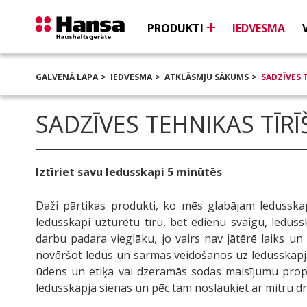
PRODUKTI
IEDVESMA
GALVENĀ LAPA
IEDVESMA
ATKLĀSMJU SĀKUMS
SADZĪVES T
SADZĪVES TEHNIKAS TĪRĪ
Iztīriet savu ledusskapi 5 minūtēs
Daži pārtikas produkti, ko mēs glabājam ledusskap
ledusskapi uzturētu tīru, bet ēdienu svaigu, leduss
darbu padara vieglāku, jo vairs nav jātērē laiks un 
novēršot ledus un sarmas veidošanos uz ledusskapj
ūdens un etiķa vai dzeramās sodas maisījumu propor
ledusskapja sienas un pēc tam noslaukiet ar mitru d