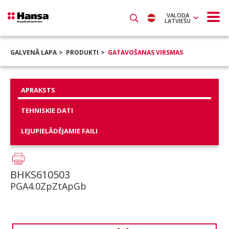
VALODA
LATVIEŠU
GALVENĀ LAPA
PRODUKTI
GATAVOŠANAS VIRSMAS
APRAKSTS
TEHNISKIE DATI
LEJUPIELĀDĒJAMIE FAILI
BHKS610503
PGA4.0ZpZtApGb