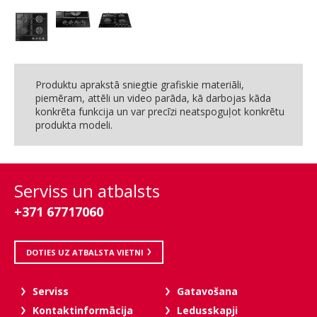
Produktu aprakstā sniegtie grafiskie materiāli,
piemēram, attēli un video parāda, kā darbojas kāda
konkrēta funkcija un var precīzi neatspoguļot konkrētu
produkta modeli.
Serviss un atbalsts
+371 67717060
DOTIES UZ ATBALSTA VIETNI
Serviss
Gatavošana
Kontaktinformācija
Ledusskapji