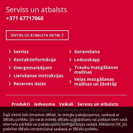
Serviss un atbalsts
+371 67717060
DOTIES UZ ATBALSTA VIETNI
Serviss
Gatavošana
Kontaktinformācija
Ledusskapji
Trauku mazgāšanas
Energomarķējumi
mašīnas
Lietošanas instrukcijas
Veļas mazgāšanas
Rezerves daļas
mašīnas un žāvētāji
Produkti
Iedvesma
Veikali
Serviss un atbalsts
Par Hansa
Garantijas nosacījumi
Šajā vietnē tiek izmantoti sīkfaili, lai sniegtu pakalpojumus, saskaņā ar
Sīkfailu politiku. Jūs varat noteikt sīkfailu uzglabāšanu vai piekļuvi tiem savā
Hansa 2017
interneta pārlūkā vai pakalpojumu konfigurācijas sadaļā. Klikšķinot OK, Jūs
piekrītat sīkfailu izmantošanai saskaņā ar Sīkfailu politiku.