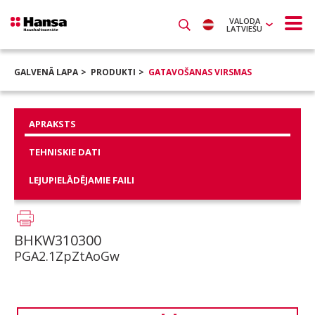
VALODA
LATVIEŠU
GALVENĀ LAPA
PRODUKTI
GATAVOŠANAS VIRSMAS
APRAKSTS
TEHNISKIE DATI
LEJUPIELĀDĒJAMIE FAILI
BHKW310300
PGA2.1ZpZtAoGw