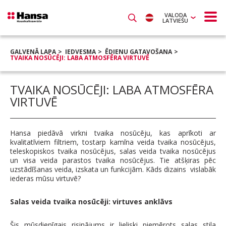
VALODA
LATVIEŠU
GALVENĀ LAPA
IEDVESMA
ĒDIENU GATAVOŠANA
TVAIKA NOSŪCĒJI: LABA ATMOSFĒRA VIRTUVĒ
TVAIKA NOSŪCĒJI: LABA ATMOSFĒRA
VIRTUVĒ
Hansa piedāvā virkni tvaika nosūcēju, kas aprīkoti ar
kvalitatīviem filtriem, tostarp kamīna veida tvaika nosūcējus,
teleskopiskos tvaika nosūcējus, salas veida tvaika nosūcējus
un visa veida parastos tvaika nosūcējus. Tie atšķiras pēc
uzstādīšanas veida, izskata un funkcijām. Kāds dizains vislabāk
iederas mūsu virtuvē?
Salas veida tvaika nosūcēji: virtuves anklāvs
Šis mūsdienīgais risinājums ir lieliski piemērots salas stila