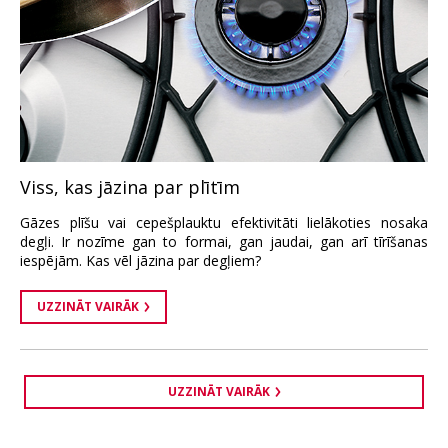
Viss, kas jāzina par plītīm
Gāzes plīšu vai cepešplauktu efektivitāti lielākoties nosaka
degļi. Ir nozīme gan to formai, gan jaudai, gan arī tīrīšanas
iespējām. Kas vēl jāzina par degļiem?
UZZINĀT VAIRĀK
UZZINĀT VAIRĀK