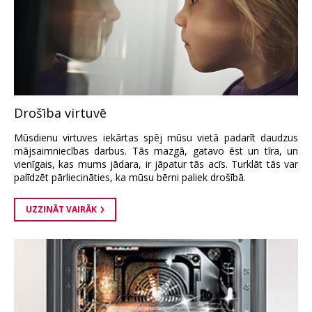
Drošība virtuvē
Mūsdienu virtuves iekārtas spēj mūsu vietā padarīt daudzus
mājsaimniecības darbus. Tās mazgā, gatavo ēst un tīra, un
vienīgais, kas mums jādara, ir jāpatur tās acīs. Turklāt tās var
palīdzēt pārliecināties, ka mūsu bērni paliek drošībā.
UZZINĀT VAIRĀK