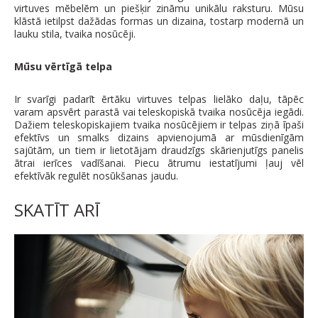
virtuves mēbelēm un piešķir zināmu unikālu raksturu. Mūsu
klāstā ietilpst dažādas formas un dizaina, tostarp modernā un
lauku stila, tvaika nosūcēji.
Mūsu vērtīgā telpa
Ir svarīgi padarīt ērtāku virtuves telpas lielāko daļu, tāpēc
varam apsvērt parastā vai teleskopiskā tvaika nosūcēja iegādi.
Dažiem teleskopiskajiem tvaika nosūcējiem ir telpas ziņā īpaši
efektīvs un smalks dizains apvienojumā ar mūsdienīgām
sajūtām, un tiem ir lietotājam draudzīgs skārienjutīgs panelis
ātrai ierīces vadīšanai. Piecu ātrumu iestatījumi ļauj vēl
efektīvāk regulēt nosūkšanas jaudu.
SKATĪT ARĪ