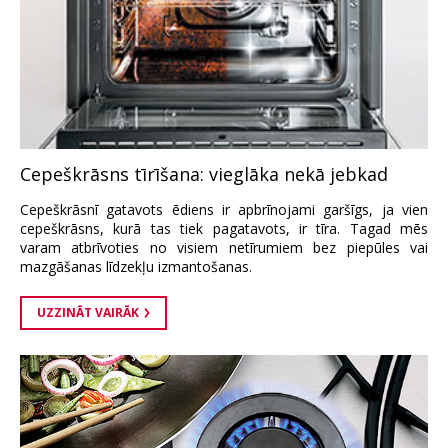
Cepeškrāsns tīrīšana: vieglāka nekā jebkad
Cepeškrāsnī gatavots ēdiens ir apbrīnojami garšīgs, ja vien
cepeškrāsns, kurā tas tiek pagatavots, ir tīra. Tagad mēs
varam atbrīvoties no visiem netīrumiem bez piepūles vai
mazgāšanas līdzekļu izmantošanas.
UZZINĀT VAIRĀK