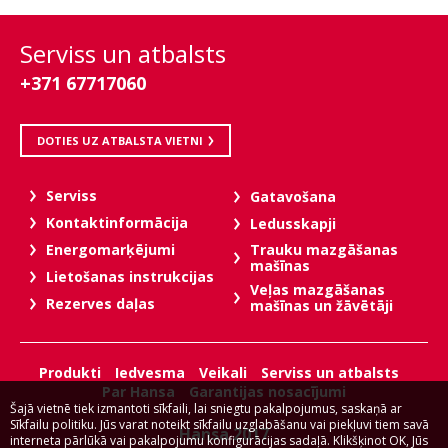
Serviss un atbalsts
+371 67717060
DOTIES UZ ATBALSTA VIETNI
Serviss
Gatavošana
Kontaktinformācija
Ledusskapji
Trauku mazgāšanas
Energomarķējumi
mašīnas
Lietošanas instrukcijas
Veļas mazgāšanas
Rezerves daļas
mašīnas un žāvētāji
Produkti
Iedvesma
Veikali
Serviss un atbalsts
Par Hansa
Garantijas nosacījumi
Šajā vietnē tiek izmantoti sīkfaili, lai sniegtu pakalpojumus, saskaņā ar
Sīkfailu politiku. Jūs varat noteikt sīkfailu uzglabāšanu vai piekļuvi tiem savā
Hansa 2017
interneta pārlūkā vai pakalpojumu konfigurācijas sadaļā. Klikšķinot OK, Jūs