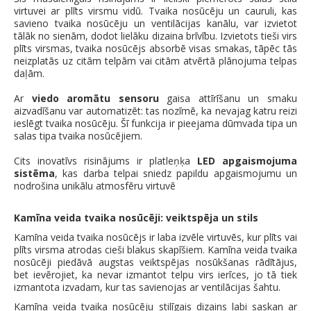
virtuvei ar plīts virsmu vidū. Tvaika nosūcēju un cauruli, kas
savieno tvaika nosūcēju un ventilācijas kanālu, var izvietot
tālāk no sienām, dodot lielāku dizaina brīvību. Izvietots tieši virs
plīts virsmas, tvaika nosūcējs absorbē visas smakas, tāpēc tās
neizplatās uz citām telpām vai citām atvērtā plānojuma telpas
daļām.
Ar
viedo aromātu sensoru
gaisa attīrīšanu un smaku
aizvadīšanu var automatizēt: tas nozīmē, ka nevajag katru reizi
ieslēgt tvaika nosūcēju. Šī funkcija ir pieejama dūmvada tipa un
salas tipa tvaika nosūcējiem.
Cits inovatīvs risinājums ir platleņķa
LED apgaismojuma
sistēma
, kas darba telpai sniedz papildu apgaismojumu un
nodrošina unikālu atmosfēru virtuvē
Kamīna veida tvaika nosūcēji: veiktspēja un stils
Kamīna veida tvaika nosūcējs ir laba izvēle virtuvēs, kur plīts vai
plīts virsma atrodas cieši blakus skapīšiem. Kamīna veida tvaika
nosūcēji piedāvā augstas veiktspējas nosūkšanas rādītājus,
bet ievērojiet, ka nevar izmantot telpu virs ierīces, jo tā tiek
izmantota izvadam, kur tas savienojas ar ventilācijas šahtu.
Kamīna veida tvaika nosūcēju stilīgais dizains labi saskan ar