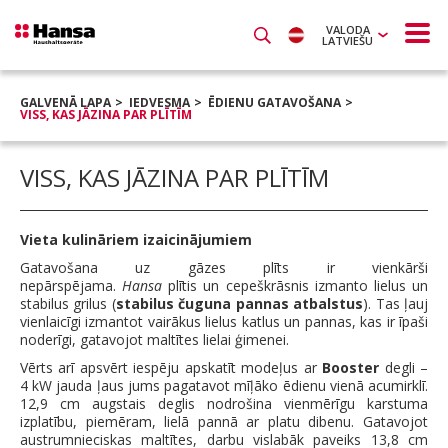
VALODA
LATVIEŠU
GALVENĀ LAPA
IEDVESMA
ĒDIENU GATAVOŠANA
VISS, KAS JĀZINA PAR PLĪTĪM
VISS, KAS JĀZINA PAR PLĪTĪM
Vieta kulināriem izaicinājumiem
Gatavošana uz gāzes plīts ir vienkārši
nepārspējama.
Hansa
plītis un cepeškrāsnis izmanto lielus un
stabilus grilus (
stabilus čuguna pannas atbalstus
). Tas ļauj
vienlaicīgi izmantot vairākus lielus katlus un pannas, kas ir īpaši
noderīgi, gatavojot maltītes lielai ģimenei.
Vērts arī apsvērt iespēju apskatīt modeļus ar
Booster
degli –
4 kW jauda ļaus jums pagatavot mīļāko ēdienu vienā acumirklī.
12,9 cm augstais deglis nodrošina vienmērīgu karstuma
izplatību, piemēram, lielā pannā ar platu dibenu. Gatavojot
austrumnieciskas maltītes, darbu vislabāk paveiks 13,8 cm