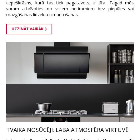
cepeškrāsns, kurā tas tiek pagatavots, ir tīra. Tagad mēs
varam atbrīvoties no visiem netīrumiem bez piepūles vai
mazgāšanas līdzekļu izmantošanas.
UZZINĀT VAIRĀK
TVAIKA NOSŪCĒJI: LABA ATMOSFĒRA VIRTUVĒ