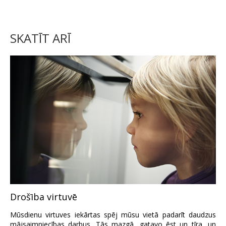
SKATĪT ARĪ
Drošība virtuvē
Mūsdienu virtuves iekārtas spēj mūsu vietā padarīt daudzus
mājsaimniecības darbus. Tās mazgā, gatavo ēst un tīra, un