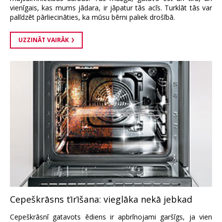
vienīgais, kas mums jādara, ir jāpatur tās acīs. Turklāt tās var
palīdzēt pārliecināties, ka mūsu bērni paliek drošībā.
UZZINĀT VAIRĀK
Cepeškrāsns tīrīšana: vieglāka nekā jebkad
Cepeškrāsnī gatavots ēdiens ir apbrīnojami garšīgs, ja vien