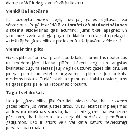
diametra
WOK
deglis ar trīskāršu liesmu.
Vienkārša lietošana
Lai aizdegtu
Hansa
degli, nevajag gāzes šķiltavas vai
sērkociņus. Pogā iestrādātā
automātiskā aizdedzināšanas
sistēma
aizdedzinās
gāzi acumirklī. Jums tikai jāpagriež un
jānospiež izvēlētā degļa poga. Turklāt liesmu var ātri pielāgot,
– tieši tāpēc gāzes plītis ir profesionālu šefpavāru izvēle nr. 1.
Vienmēr tīra plīts
Gāzes plīts tīrīšana var prasīt daudz laika. Tomēr tas neattiecas
uz modernajām Hansa plītīm. Lēzeni degļi un augstas
kvalitātes čuguna restes ļauj vieglāk uzturēt gāzes plīti tīru. Šai
pieejai piemīt arī estētiski ieguvumi – plītīm ir ļoti unikāls,
moderns izskats. Turklāt stabilais pannas atbalsta novietojums
uz gāzes plīts palielina lietošanas drošumu.
Tagad vēl drošāka
Lietojot gāzes plītis, jāievēro liela piesardzība, bet ar
Hansa
gāzes plītīm Jūs varat justies droši. Mūsu iekārtas ir pieejamas
ar
liesmu drošības vārstu
, kas izslēdz gāzes padevi uzreiz
pēc tam, kad liesma tiek nejauši nodzēsta, piemēram,
gadījumos, kad ir stiprs vējš vai katla saturs neveiksmīgi
pārvārās pāri malām.