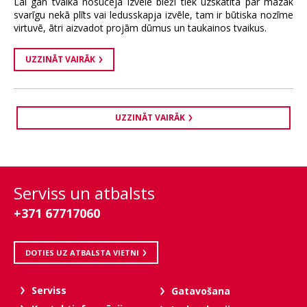
Lai gan tvaika nosūcēja izvēle bieži tiek uzskatīta par mazāk
svarīgu nekā plīts vai ledusskapja izvēle, tam ir būtiska nozīme
virtuvē, ātri aizvadot projām dūmus un taukainos tvaikus.
UZZINĀT VAIRĀK
UZZINĀT VAIRĀK
Serviss un atbalsts
+371 67717060
DOTIES UZ ATBALSTA VIETNI
Serviss
Gatavošana